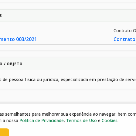
S
Contrato 
mento 003/2021
Contrato
O / OBJETO
 de pessoa física ou jurídica, especializada em prestação de ser
gias semelhantes para melhorar sua experiência ao navegar, bem como
m a nossa
Política de Privacidade
,
Termos de Uso
e
Cookies
.
8/2022 16:41 | 1º ADITIVO AO TERMO DE CREDENCIAMENTO 075/2
s