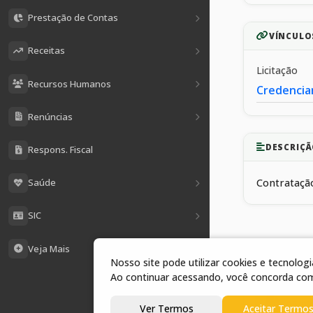
Prestação de Contas
VÍNCULO
Receitas
Licitação
Recursos Humanos
Credencia
Renúncias
DESCRIÇÃ
Respons. Fiscal
Saúde
Contratação
SIC
Veja Mais
Nosso site pode utilizar cookies e tecnolo
1 arquivos
Ao continuar acessando, você concorda co
05/0
Ver Termos
Aceitar Termo