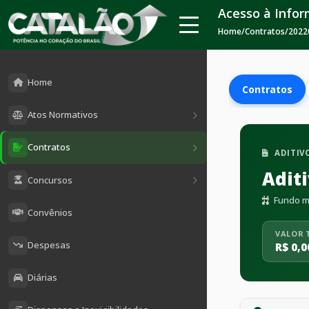
Acesso à Info
Home
/
Contratos
/
2022
Home
Contratos
Atos Normativos
Contratos
ADITIV
Adit
Concursos
Fundo mu
Convênios
VALOR 
Despesas
R$ 0,0
Diárias