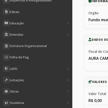
Dispensas e Inexigibilidades
INFORMA
Editais
Orgão
Fundo mun
Educação
Emendas
DADOS D
Estrutura Organizacional
Fiscal do Co
Folha de Pag.
AURA CAM
LGPD
Licitações
VALORES 
Obras
Valor Total
R$ 0,00
Ouvidoria