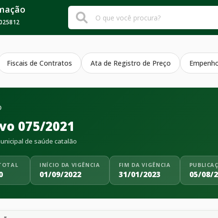
rmação
025812
Fiscais de Contratos
Ata de Registro de Preço
Empenh
O
ivo 075/2021
nicipal de saúde catalão
TOTAL
INÍCIO DA VIGÊNCIA
FIM DA VIGÊNCIA
PUBLICA
0
01/09/2022
31/01/2023
05/08/