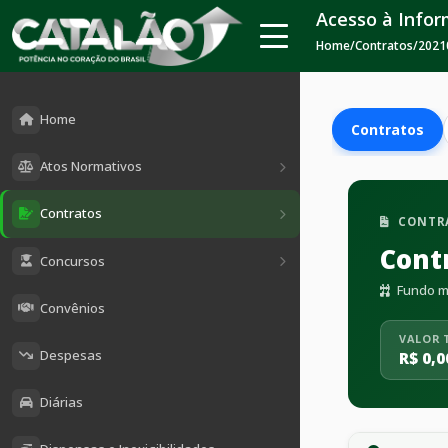
Acesso à Info
Home
/
Contratos
/
2021
Home
Contratos
Atos Normativos
Contratos
CONTR
Cont
Concursos
Fundo mu
Convênios
VALOR 
Despesas
R$ 0,0
Diárias