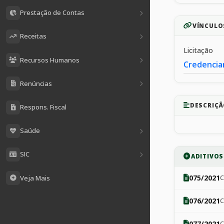
Prestação de Contas
VÍNCULO
Receitas
Licitação
Recursos Humanos
Credencia
Renúncias
DESCRIÇÃ
Respons. Fiscal
Saúde
SIC
ADITIVO
075/2021
C
Veja Mais
076/2021
077/2021