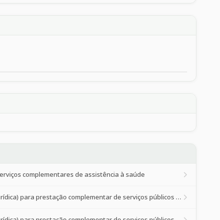
 serviços complementares de assistência à saúde
Credenciamento de prestadores de serviços de saúde (pessoa física ou jurídica) para prestação complementar de serviços públicos de saúde à p
Credenciamento de prestadores de serviços de saúde (pessoa física ou jurídica) para prestação complementar de serviços públicos de saúde à p