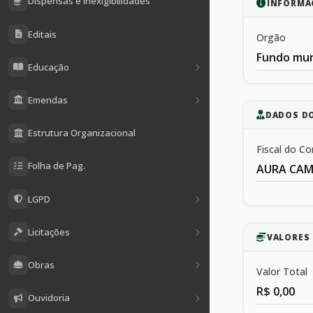
Dispensas e Inexigibilidades
INFORMA
Editais
Orgão
Fundo mun
Educação
Emendas
DADOS D
Estrutura Organizacional
Fiscal do Co
Folha de Pag.
AURA CAM
LGPD
Licitações
VALORES 
Obras
Valor Total
R$ 0,00
Ouvidoria