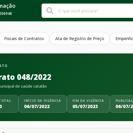
rmação
006948
Fiscais de Contratos
Ata de Registro de Preço
Empenh
ATO
rato 048/2022
nicipal de saúde catalão
TOTAL
INÍCIO DA VIGÊNCIA
FIM DA VIGÊNCIA
PUBLICA
0
06/07/2022
05/07/2023
06/07/