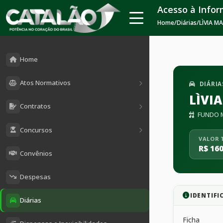
Acesso à Info
Home
/
Diárias
/
LÌVIA M
Home
Atos Normativos
DIÁRIA
LÌVI
Contratos
FUNDO M
Concursos
VALOR 
R$ 160
Convênios
Despesas
IDENTIFI
Diárias
Ficha