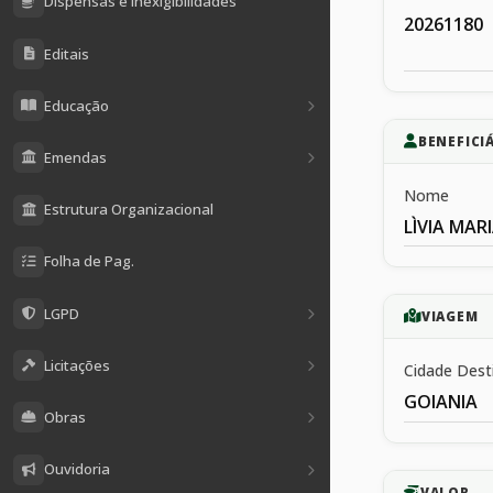
Dispensas e Inexigibilidades
20261180
Editais
Educação
BENEFICI
Emendas
Nome
Estrutura Organizacional
LÌVIA MAR
Folha de Pag.
LGPD
VIAGEM
Licitações
Cidade Dest
GOIANIA
Obras
Ouvidoria
VALOR