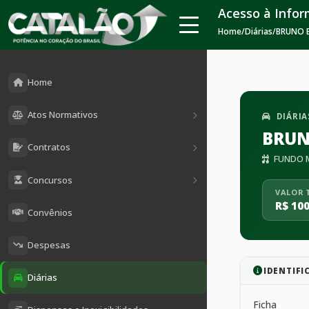
Acesso à Info
Home
/
Diárias
/
BRUNO B
Home
Atos Normativos
DIÁRIA
BRUN
Contratos
FUNDO M
Concursos
VALOR 
R$ 100
Convênios
Despesas
IDENTIFI
Diárias
Ficha