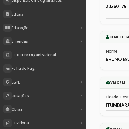
Dispensas e Inexigibilidades
20260179
Editais
Educação
BENEFICI
Emendas
Nome
Estrutura Organizacional
BRUNO BAT
Folha de Pag.
LGPD
VIAGEM
Licitações
Cidade Dest
ITUMBIAR
Obras
Ouvidoria
VALOR