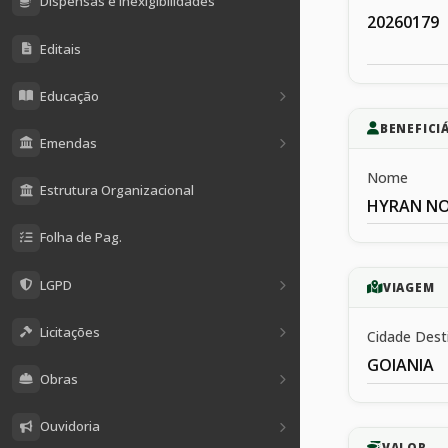
Dispensas e Inexigibilidades
20260179
Editais
Educação
BENEFICI
Emendas
Nome
Estrutura Organizacional
HYRAN NO
Folha de Pag.
LGPD
VIAGEM
Licitações
Cidade Dest
GOIANIA
Obras
Ouvidoria
VALOR