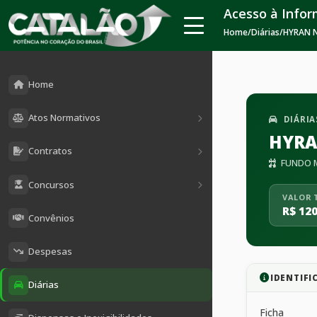
Acesso à Info
Home
/
Diárias
/
HYRAN N
Home
Atos Normativos
DIÁRIA
HYRA
Contratos
FUNDO M
Concursos
VALOR 
R$ 120
Convênios
Despesas
IDENTIFI
Diárias
Ficha