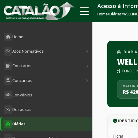
Acesso à Info
Home
/
Diárias
/
WELLIN
Home
Atos Normativos
DIÁRIA
WELL
Contratos
FUNDO M
Concursos
VALOR 
R$ 420
Convênios
Despesas
IDENTIFI
Diárias
Ficha