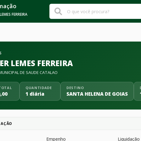
rmação
LEMES FERREIRA
S
ER LEMES FERREIRA
UNICIPAL DE SAUDE CATALAO
TOTAL
QUANTIDADE
DESTINO
,00
1 diária
SANTA HELENA DE GOIAS
CAÇÃO
Empenho
Liquidação