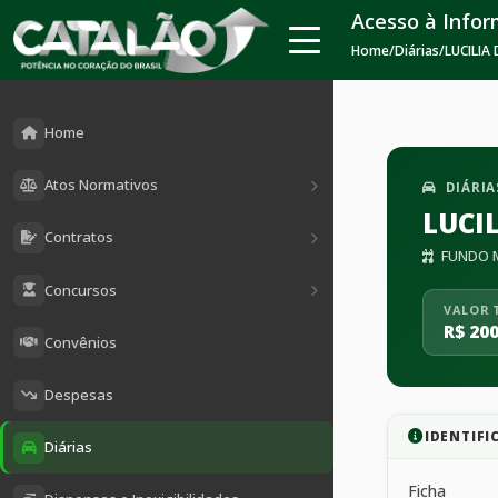
Acesso à Info
Home
/
Diárias
/
LUCILIA
Home
Atos Normativos
DIÁRIA
LUCIL
Contratos
FUNDO M
Concursos
VALOR 
R$ 200
Convênios
Despesas
IDENTIFI
Diárias
Ficha