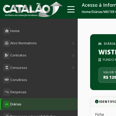
Acesso à Info
Home
/
Diárias
/
WISTER
Home
Atos Normativos
DIÁRIA
WIST
Contratos
FUNDO M
Concursos
VALOR 
R$ 120
Convênios
Despesas
IDENTIFI
Diárias
Ficha