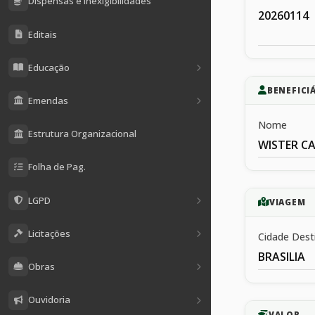
Dispensas e Inexigibilidades
20260114
Editais
Educação
BENEFICI
Emendas
Nome
Estrutura Organizacional
WISTER C
Folha de Pag.
LGPD
VIAGEM
Licitações
Cidade Dest
BRASILIA
Obras
Ouvidoria
VALOR