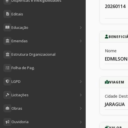
Dispensas e Inexigibilidades
20260114
Editais
Educação
BENEFICI
Emendas
Nome
Estrutura Organizacional
EDMILSON
Folha de Pag.
LGPD
VIAGEM
Licitações
Cidade Dest
JARAGUA
Obras
Ouvidoria
VALOR