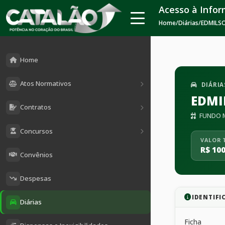
Acesso à Info
Home
/
Diárias
/
EDMILSO
Home
Atos Normativos
DIÁRIA
EDMI
Contratos
FUNDO M
Concursos
VALOR 
R$ 100
Convênios
Despesas
IDENTIFI
Diárias
Ficha