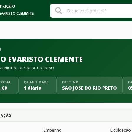
rmação
EVARISTO CLEMENTE
S
IO EVARISTO CLEMENTE
UNICIPAL DE SAUDE CATALAO
TOTAL
QUANTIDADE
DESTINO
D
,00
1 diária
SAO JOSE DO RIO PRETO
0
CAÇÃO
Empenho
Liquidação