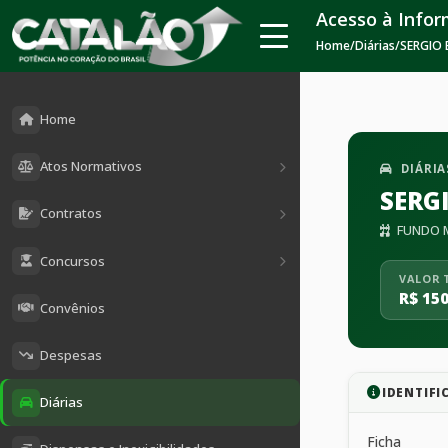
Acesso à Info
Home
/
Diárias
/
SERGIO 
Home
Atos Normativos
DIÁRIA
SERG
Contratos
FUNDO M
Concursos
VALOR 
R$ 150
Convênios
Despesas
IDENTIFI
Diárias
Ficha