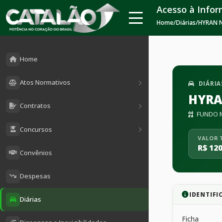
Acesso à Info
Home
/
Diárias
/
HYRAN N
Home
Atos Normativos
DIÁRIA
HYRA
Contratos
FUNDO M
Concursos
VALOR 
R$ 120
Convênios
Despesas
IDENTIFI
Diárias
Ficha