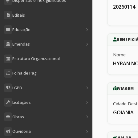
Dispensas e Inexigibilidades
20260114
Editais
Educação
BENEFICI
Emendas
Nome
Estrutura Organizacional
HYRAN NO
Folha de Pag.
LGPD
VIAGEM
Licitações
Cidade Dest
GOIANIA
Obras
Ouvidoria
VALOR