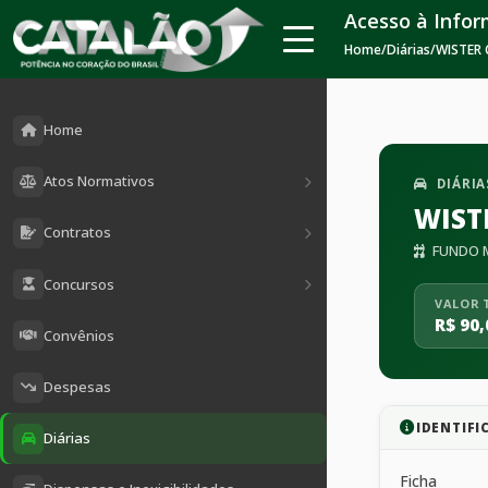
Acesso à Info
Home
/
Diárias
/
WISTER
Home
Atos Normativos
DIÁRIA
WIST
Contratos
FUNDO M
Concursos
VALOR 
R$ 90,
Convênios
Despesas
IDENTIFI
Diárias
Ficha