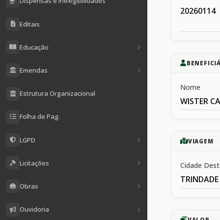
Dispensas e Inexigibilidades
20260114
Editais
Educação
BENEFICI
Emendas
Nome
Estrutura Organizacional
WISTER C
Folha de Pag.
LGPD
VIAGEM
Licitações
Cidade Dest
TRINDADE
Obras
Ouvidoria
VALOR