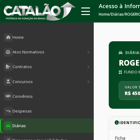
Acesso à Info
Home
/
Diárias
/
ROGERIO
Home
Atos Normativos
DIÁRIA
ROGE
Contratos
FUNDO M
Concursos
VALOR 
R$ 450
Convênios
Despesas
IDENTIFI
Diárias
Ficha