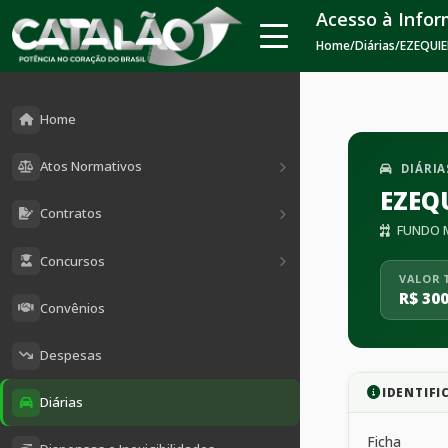
Acesso à Info
Home
/
Diárias
/
EZEQUIE
Home
Atos Normativos
DIÁRIA
EZEQ
Contratos
FUNDO M
Concursos
VALOR 
R$ 300
Convênios
Despesas
IDENTIFI
Diárias
Ficha