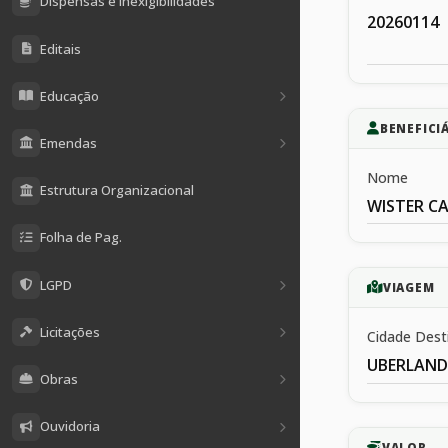
Dispensas e Inexigibilidades
20260114
Editais
Educação
BENEFICI
Emendas
Nome
Estrutura Organizacional
WISTER C
Folha de Pag.
LGPD
VIAGEM
Licitações
Cidade Dest
UBERLAND
Obras
Ouvidoria
VALOR