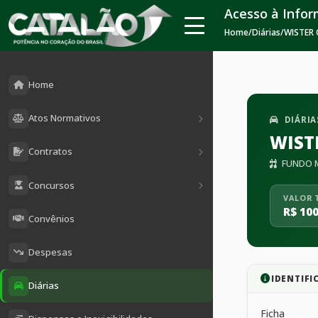
Acesso à Info
Home
/
Diárias
/
WISTER
Home
Atos Normativos
DIÁRIA
WIST
Contratos
FUNDO M
Concursos
VALOR 
R$ 100
Convênios
Despesas
IDENTIFI
Diárias
Ficha