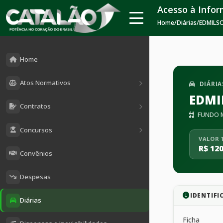
Acesso à Info
Home
/
Diárias
/
EDMILSO
Home
Atos Normativos
DIÁRIA
EDMI
Contratos
FUNDO M
Concursos
VALOR 
R$ 120
Convênios
Despesas
IDENTIFI
Diárias
Ficha