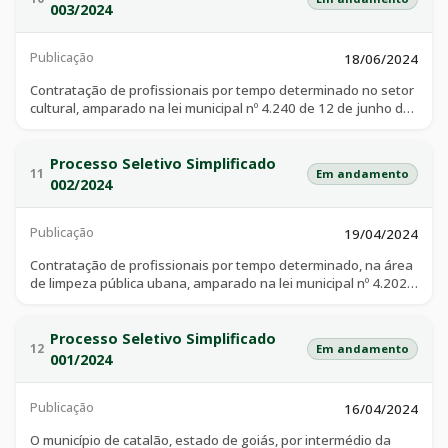
futebol para crianças e adolescentes, especificamente das
003/2024
pessoas em situação de vulnerabilidade permanente ou
momentânea, aprovado através da lei de incentivo ao esporte
Publicação
nº sli: 2300253 processo nº 71000.016731/2023-10
18/06/2024
Contratação de profissionais por tempo determinado no setor
cultural, amparado na lei municipal nº 4.240 de 12 de junho de
2024, de excepcional interesse público da adminstração
municipal, para o regular funcionamento dos serviços
prestados em âmbito da fundação cultural “maria das dores
Processo Seletivo Simplificado
11
Em andamento
campos”, estimulando o desenvolvimento cultural e artístico
002/2024
da cidade
Publicação
19/04/2024
Contratação de profissionais por tempo determinado, na área
de limpeza pública ubana, amparado na lei municipal nº 4.202,
de 01 de abril de 2024, para atender à necessidade
temporária de excepcional interesse público da administração
municipal, em ações preventivas de eliminação de criadouros
Processo Seletivo Simplificado
12
Em andamento
do aedes aegypti que transmite a dengue, chikungunya e zika
001/2024
Publicação
16/04/2024
O município de catalão, estado de goiás, por intermédio da