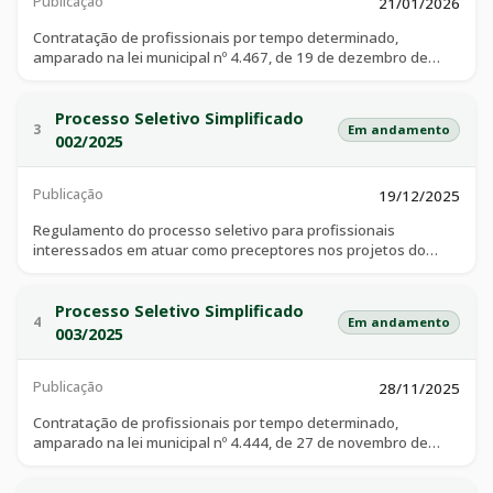
Publicação
secretarias de saúde e as instituições de educação superior -
21/01/2026
ies,públicasouprivadas sem fins lucrativos, a submeterem
Contratação de profissionais por tempo determinado,
propostas de projetos, com vistas à seleção de projetos no
amparado na lei municipal nº 4.467, de 19 de dezembro de
âmbito do programa de educação pelo trabalho saúde - pet-
2025, para atender à necessidade temporária de excepcional
saúde, na forma disciplinada por este edital.
interesse público, no âmbito do município de catalão, estado
de goiás, o “projeto esporte total”, vinculado a secretaria
Processo Seletivo Simplificado
3
Em andamento
municipal de esportes, juventude e lazer, voltado à promoção
002/2025
da saúde e da qualidade de vida da população, mediante
oferta gratuita a crianças, adolescentes, jovens, adultos e
Publicação
idosos.
19/12/2025
Regulamento do processo seletivo para profissionais
interessados em atuar como preceptores nos projetos do
programa de preceptoria dos médicos e enfermeiros que
assistirão aos estudantes do curso de medicina e de
enfermagem, objetivando o processo de integração
Processo Seletivo Simplificado
4
Em andamento
ensinoserviço-comunidade, conforme termo de contrato
003/2025
organizado de ação pública ensino-saúde (coapes).
Publicação
28/11/2025
Contratação de profissionais por tempo determinado,
amparado na lei municipal nº 4.444, de 27 de novembro de
2025, para atender à necessidade temporária de excepcional
interesse público, para suprir a carência de pessoal em