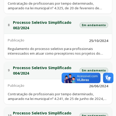
Contratação de profissionais por tempo determinado,
amparado na lei municipal nº 4.325, de 20 de fevereiro de
2025, para atender à necessidade temporária de excepcional
interesse público, e que são imprescindíveis para o regular
funcionamento dos serviços prestados pela secretaria
Processo Seletivo Simplificado
8
Em andamento
municipal de promoção e ação social, no âmbito urbano, rural e
002/2024
nos distritos de pires belo e santo antônio do rio verde, e
executarão atividades junto ao centro de referência de
Publicação
assistência social – cras, centro especializado de assistência
25/10/2024
social – creas, cadastro único para programas
Regulamento do processo seletivo para profissionais
sociais/programa bolsa família, suas e demais redes de
interessados em atuar como preceptores nos projetos do
proteção da assistência social de catalão/go.
programa de preceptoria dos médicos que assistirão aos
estudantes do curso de medicina, objetivando o processo de
integração ensino-serviço-comunidade, conforme termo de
Processo Seletivo Simplificado
9
Em andamento
contrato organizado de ação pública ensino-saúde (coapes).
004/2024
Publicação
26/06/2024
Contratação de profissionais por tempo determinado,
amparado na lei municipal nº 4.241, de 25 de junho de 2024,
para atender à necessidade temporária de excepcional
interesse público da administração municipal para a execução
do projeto cidade do leão, o qual irá desenvolver atividades de
Processo Seletivo Simplificado
10
Em andamento