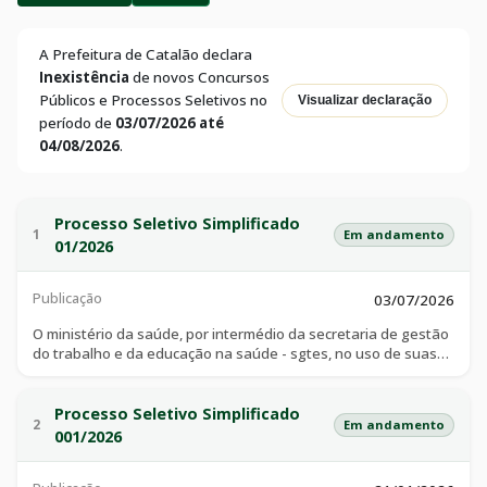
A Prefeitura de Catalão declara
Inexistência
de novos Concursos
Públicos e Processos Seletivos no
Visualizar declaração
período de
03/07/2026 até
04/08/2026
.
Processo Seletivo Simplificado
1
Em andamento
01/2026
Publicação
03/07/2026
O ministério da saúde, por intermédio da secretaria de gestão
do trabalho e da educação na saúde - sgtes, no uso de suas
atribuições legais e regimentais, especialmente as previstas
no decreto nº 11.798, de 28 de novembro de 2023, e
considerando a lei nº 8.080, de 19 de setembro de 1990; a lei
Processo Seletivo Simplificado
2
Em andamento
nº 11.129, de 30 de junho de 2005, e a portaria interministerial
001/2026
ms/mec nº 421, de 3 de março de 2010 e suas alterações,
torna pública a abertura de processo seletivo e convida as