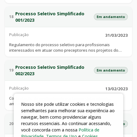
para atender à necessidade temporária de excepcional
do ministério da saúde.
interesse público, a continuidade da prestação de serviços
essenciais de educação, especificamente do ensino infantil e
Processo Seletivo Simplificado
18
Em andamento
fundamental no âmbito municipal, situação criada
001/2023
principalmente em decorrência do aumento da demanda de
alunos por vagas na rede municipal de ensino.
Publicação
31/03/2023
Regulamento do processo seletivo para profissionais
interessados em atuar como preceptores nos projetos do
programa de educação pelo trabalho para a saúde (pet-saúde
gestão e assistência) do ministério da saúde.
Processo Seletivo Simplificado
19
Em andamento
002/2023
Publicação
13/02/2023
Contratação de profissionais por tempo determinado,
amparado na lei municipal nº 4.051, de 09 de fevereiro de
Nosso site pode utilizar cookies e tecnologias
2023, para atender à necessidade temporária de excepcional
semelhantes para melhorar sua experiência ao
interesse público, que são essenciais para revitalização do
navegar, bem como providenciar alguns
calçamento da avenida raulina fonseca paschoal, no centro
Processo Seletivo Simplificado
recursos essenciais. Ao continuar acessando,
20
Em andamento
deste município, por uma extensão de aproximadamente 10
001/2023
você concorda com a nossa
Política de
km (dez quilômetros), severamente danificados em razão dos
Privacidade
,
Termos de Uso
e
Cookies
.
eventos chuvosos ocorridos no último triênio e que causam