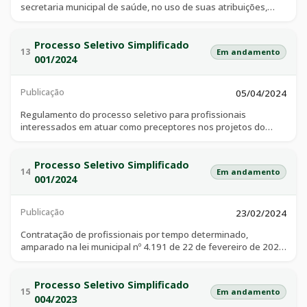
secretaria municipal de saúde, no uso de suas atribuições,
considerando o edital sgtes/ms no 11, de 16 de novembro de
2023 – anexo 1, torna público e de conhecimento dos
interessados, que mediante o presente processo seletivo
Processo Seletivo Simplificado
13
Em andamento
interno, no âmbito desta secretaria, selecionará profissionais
001/2024
para atuar como preceptor(a) e cadastro reserva, no projeto
pet - saúde: equidade - catalão -go (2024/2026).
Publicação
05/04/2024
Regulamento do processo seletivo para profissionais
interessados em atuar como preceptores nos projetos do
programa de preceptoria dos médicos e enfermeiros que
assistirão aos estudantes do curso de medicina e de
enfermagem, conforme termo de contrato organizado de ação
Processo Seletivo Simplificado
14
Em andamento
pública ensino-saúde (coapes)
001/2024
Publicação
23/02/2024
Contratação de profissionais por tempo determinado,
amparado na lei municipal nº 4.191 de 22 de fevereiro de 2024,
visando atender à necessidade temporária de excepcional
interesse público, a continuidade e eficiência dos serviços de
saúde prestados a população, bem como a gestão do sus no
Processo Seletivo Simplificado
15
Em andamento
município, que evidencia a necessidade de uma equipe
004/2023