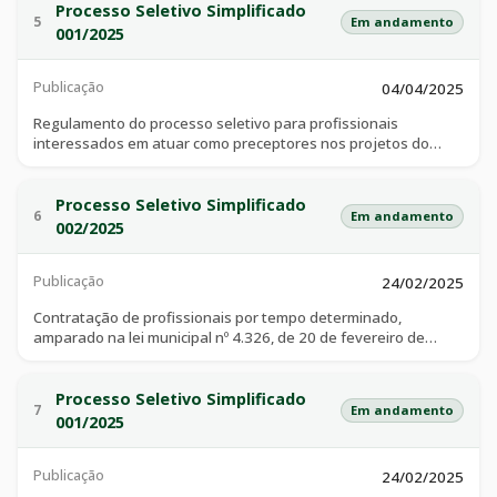
decorrência de afastamento ou licença de servidores
Processo Seletivo Simplificado
5
Em andamento
ocupantes de cargos efetivos, quando o serviço público não
001/2025
puder ser desempenhado a contento com o quadro
remanecescente.
Publicação
04/04/2025
Regulamento do processo seletivo para profissionais
interessados em atuar como preceptores nos projetos do
programa de preceptoria dos médicos que assistirão aos
estudantes do curso de medicina, objetivando o processo de
integração ensino-serviço-comunidade, conforme termo de
Processo Seletivo Simplificado
6
Em andamento
contrato organizado de ação pública ensino-saúde (coapes)
002/2025
Publicação
24/02/2025
Contratação de profissionais por tempo determinado,
amparado na lei municipal nº 4.326, de 20 de fevereiro de
2025, para atender à necessidade temporária de excepcional
interesse público, em especial a atuação em apoio pedagógico
de libras/português e braile na rede de ensino, os quais
Processo Seletivo Simplificado
7
Em andamento
destinam a acompanhar, planejar e atuar junto com o
001/2025
professor regente de sala de aula e fora dela
Publicação
24/02/2025