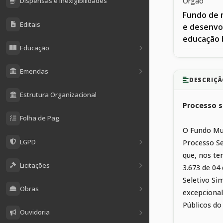
Orgão
Dispensas e Inexigibilidades
Fundo de
Editais
e desenvo
educação 
Educação
Emendas
DESCRIÇÃ
Estrutura Organizacional
Processo s
Folha de Pag.
O Fundo Mun
LGPD
Processo Se
que, nos ter
Licitações
3.673 de 04
Seletivo Si
Obras
excepcional
Públicos do
Ouvidoria