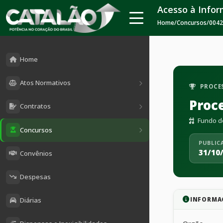
Acesso à Info
Home
/
Concursos
/
0042
Home
Atos Normativos
PROCES
Proc
Contratos
Fundo d
Concursos
PUBLIC
31/10
Convênios
Despesas
INFORMA
Diárias