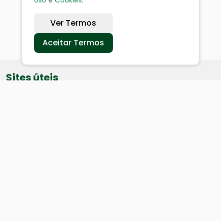
Uso
e
Cookies
.
Ver Termos
Aceitar Termos
Sites úteis
Equatorial
SAE
Câmara de Vereadores
Webmail
Baixe nosso aplicativo: