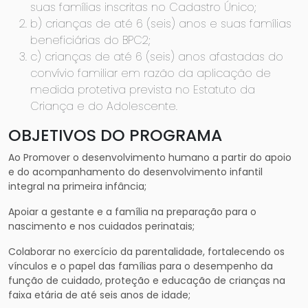
suas famílias inscritas no Cadastro Único;
b) crianças de até 6 (seis) anos e suas famílias
beneficiárias do BPC2;
c) crianças de até 6 (seis) anos afastadas do
convívio familiar em razão da aplicação de
medida protetiva prevista no Estatuto da
Criança e do Adolescente.
OBJETIVOS DO PROGRAMA
Ao Promover o desenvolvimento humano a partir do apoio
e do acompanhamento do desenvolvimento infantil
integral na primeira infância;
Apoiar a gestante e a família na preparação para o
nascimento e nos cuidados perinatais;
Colaborar no exercício da parentalidade, fortalecendo os
vínculos e o papel das famílias para o desempenho da
função de cuidado, proteção e educação de crianças na
faixa etária de até seis anos de idade;