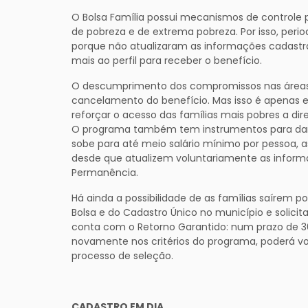
O Bolsa Família possui mecanismos de controle
de pobreza e de extrema pobreza. Por isso, per
porque não atualizaram as informações cadast
mais ao perfil para receber o benefício.
O descumprimento dos compromissos nas áreas
cancelamento do benefício. Mas isso é apenas em
reforçar o acesso das famílias mais pobres a direi
O programa também tem instrumentos para dar 
sobe para até meio salário mínimo por pessoa, as
desde que atualizem voluntariamente as inform
Permanência.
Há ainda a possibilidade de as famílias saírem po
Bolsa e do Cadastro Único no município e solicita
conta com o Retorno Garantido: num prazo de 
novamente nos critérios do programa, poderá vol
processo de seleção.
CADASTRO EM DIA