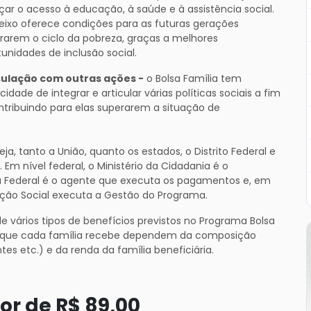
çar o acesso à educação, à saúde e à assistência social.
 eixo oferece condições para as futuras gerações
rarem o ciclo da pobreza, graças a melhores
unidades de inclusão social.
culação com outras ações -
o Bolsa Família tem
idade de integrar e articular várias políticas sociais a fim
ntribuindo para elas superarem a situação de
ja, tanto a União, quanto os estados, o Distrito Federal e
m nível federal, o Ministério da Cidadania é o
a Federal é o agente que executa os pagamentos e, em
Ação Social executa a Gestão do Programa.
e vários tipos de benefícios previstos no Programa Bolsa
ios que cada família recebe dependem da composição
s etc.) e da renda da família beneficiária.
lor de R$ 89,00