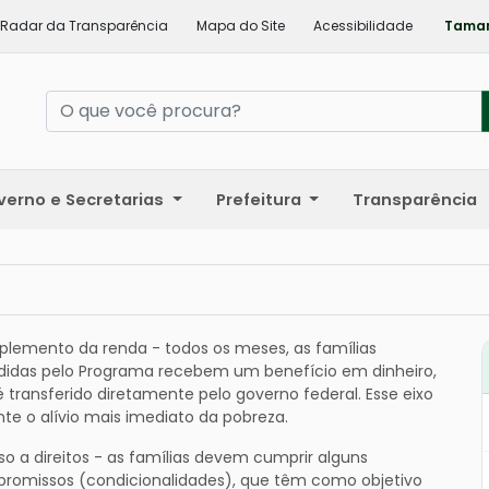
Radar da Transparência
Mapa do Site
Acessibilidade
Taman
verno e Secretarias
Prefeitura
Transparência
lemento da renda - todos os meses, as famílias
didas pelo Programa recebem um benefício em dinheiro,
 transferido diretamente pelo governo federal. Esse eixo
te o alívio mais imediato da pobreza.
o a direitos - as famílias devem cumprir alguns
romissos (condicionalidades), que têm como objetivo