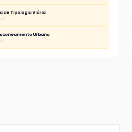
 de Tipologia Viária
 III
rozoneamento Urbano
 II