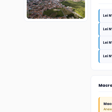
Lei N
Lei N
Lei 
Lei 
Macro
Mac
Anexo