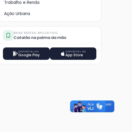
Trabalho e Renda
Ação Urbana
BAIXE NOSSO APLICATIVO
Catalão na palma da mão
DISPONÍVEL NO
DISPONÍVEL NA
Google Play
App Store