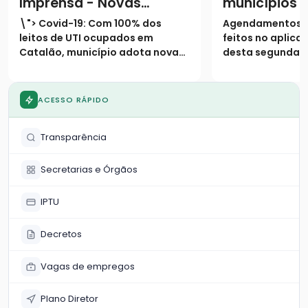
Imprensa - Novas
municípios 
medidas restritivas
terão testa
\"> Covid-19: Com 100% dos
Agendamentos 
Covid-19
massa por m
leitos de UTI ocupados em
feitos no aplicat
Catalão, município adota novas
desta segunda-fe
medidas restritivas na cidadeA
Exames terão iní
exemplo do que vive o mundo e a
semana, dia 17 
maior parte dos estados
duas UBS’s na ci
ACESSO RÁPIDO
brasileiros, cresce
Divulgação dos r
aceleradamente também em
a cargo da Fioc
Transparência
Goias, o número de casos co
feito ho
Secretarias e Órgãos
IPTU
Decretos
Vagas de empregos
Plano Diretor