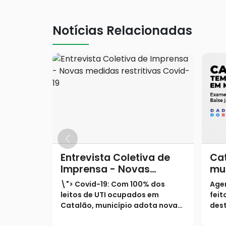
Notícias Relacionadas
Entrevista Coletiva de
Cat
Imprensa - Novas
mu
medidas restritivas
te
\"> Covid-19: Com 100% dos
Age
Covid-19
ma
leitos de UTI ocupados em
feit
Catalão, município adota novas
dest
medidas restritivas na cidadeA
Exam