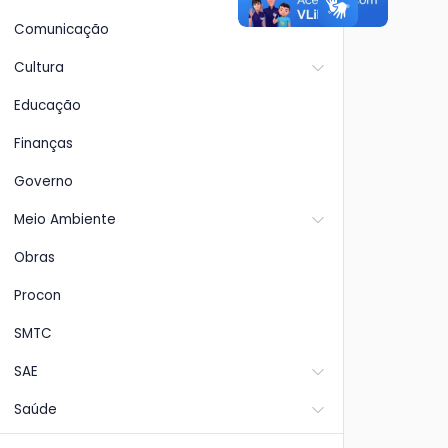
Comunicação
Cultura
Educação
Finanças
Governo
Meio Ambiente
Obras
Procon
xias:
Estação de Tratamento
A p
ão
de Esgoto - ETE
vem
SMTC
de
praticamente concluída.
de 
SAE
cor
Saúde