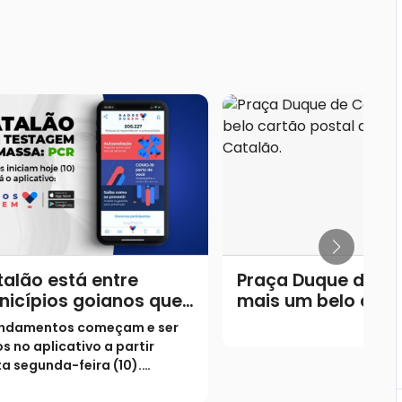
alão está entre
Praça Duque de Ca
nicípios goianos que
mais um belo cart
rão testagem em
postal da cidade 
ndamentos começam e ser
ssa por meio do PCR
Catalão.
os no aplicativo a partir
a segunda-feira (10).
es terão início na próxima