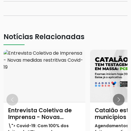
Notícias Relacionadas
Entrevista Coletiva de
Catalão está
Imprensa - Novas
municípios 
medidas restritivas
terão testa
\"> Covid-19: Com 100% dos
Agendamentos 
Covid-19
massa por m