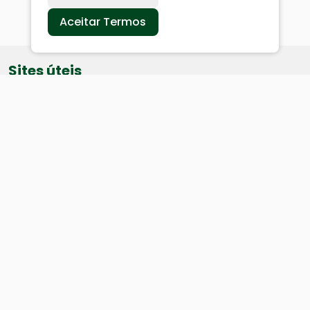
Aceitar Termos
Sites úteis
Equatorial
SAE
Câmara de Vereadores
Webmail
Baixe nosso aplicativo: