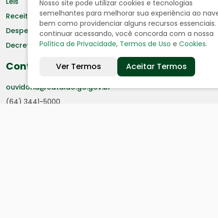
Leis
Nosso site pode utilizar cookies e tecnologias
semelhantes para melhorar sua experiência ao nav
Receitas
bem como providenciar alguns recursos essenciais.
Despesas
continuar acessando, você concorda com a nossa
Política de Privacidade
,
Termos de Uso
e
Cookies
.
Decretos
Contato
Ver Termos
Aceitar Termos
ouvidoria@catalao.go.gov.br
(64) 3441-5000
R. Nassim Agel, 505, Centro
Segunda a Sexta
08h às 11h | 13h às 16h
Todos os direitos reservados |
Política de Privacidade e