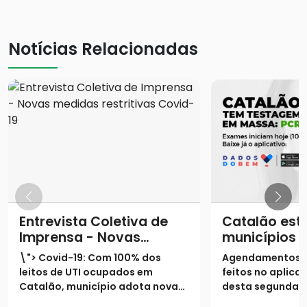
Notícias Relacionadas
Entrevista Coletiva de
Catalão está
Imprensa - Novas
municípios 
medidas restritivas
terão testa
\"> Covid-19: Com 100% dos
Agendamentos 
Covid-19
massa por m
leitos de UTI ocupados em
feitos no aplicat
Catalão, município adota novas
desta segunda-fe
medidas restritivas na cidadeA
Exames terão iní