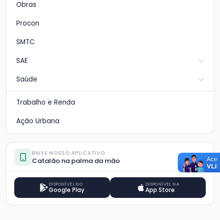
Obras
Procon
SMTC
SAE
Saúde
Trabalho e Renda
Ação Urbana
BAIXE NOSSO APLICATIVO
Catalão na palma da mão
DISPONÍVEL NO
DISPONÍVEL NA
Google Play
App Store