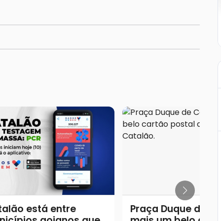
alão está entre
Praça Duque de Ca
nicípios goianos que
mais um belo cart