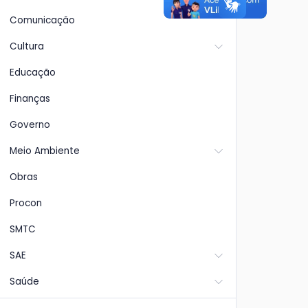
de
praticamente concluída.
de 
Comunicação
cor
Cultura
Educação
Finanças
Governo
Meio Ambiente
Obras
Procon
SMTC
SAE
Saúde