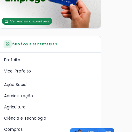
Ver vagas disponíveis
ÓRGÃOS E SECRETARIAS
Prefeito
Vice-Prefeito
Ação Social
Administração
Agricultura
Ciência e Tecnologia
xias:
Estação de Tratamento
A p
Compras
ão
de Esgoto - ETE
vem