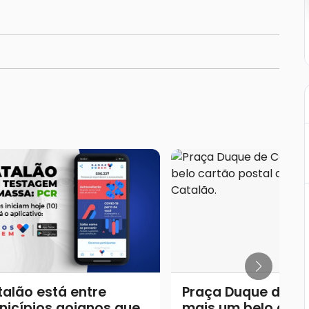
alão está entre
Praça Duque de Ca
nicípios goianos que
mais um belo cart