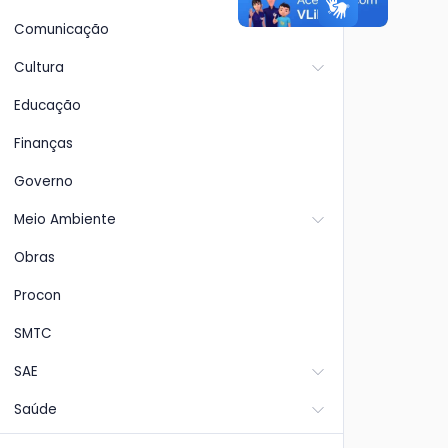
de
praticamente concluída.
de 
Comunicação
cor
Cultura
Educação
Finanças
Governo
Meio Ambiente
Obras
Procon
SMTC
SAE
Saúde