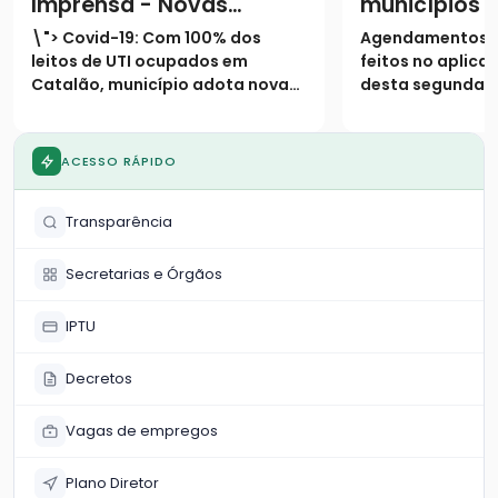
Imprensa - Novas
municípios 
medidas restritivas
terão testa
\"> Covid-19: Com 100% dos
Agendamentos 
Covid-19
massa por m
leitos de UTI ocupados em
feitos no aplicat
Catalão, município adota novas
desta segunda-fe
medidas restritivas na cidadeA
Exames terão iní
exemplo do que vive o mundo e a
semana, dia 17 
maior parte dos estados
duas UBS’s na ci
ACESSO RÁPIDO
brasileiros, cresce
Divulgação dos r
aceleradamente também em
a cargo da Fioc
Transparência
Goias, o número de casos co
feito ho
Secretarias e Órgãos
IPTU
Decretos
Vagas de empregos
Plano Diretor