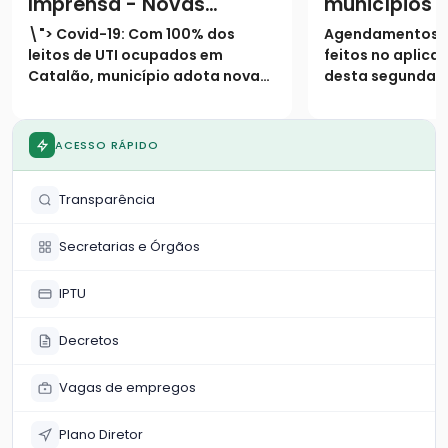
Imprensa - Novas
municípios 
medidas restritivas
terão testa
\"> Covid-19: Com 100% dos
Agendamentos 
Covid-19
massa por m
leitos de UTI ocupados em
feitos no aplicat
Catalão, município adota novas
desta segunda-fe
medidas restritivas na cidadeA
Exames terão iní
exemplo do que vive o mundo e a
semana, dia 17 
maior parte dos estados
duas UBS’s na ci
ACESSO RÁPIDO
brasileiros, cresce
Divulgação dos r
aceleradamente também em
a cargo da Fioc
Transparência
Goias, o número de casos co
feito ho
Secretarias e Órgãos
IPTU
Decretos
Vagas de empregos
Plano Diretor