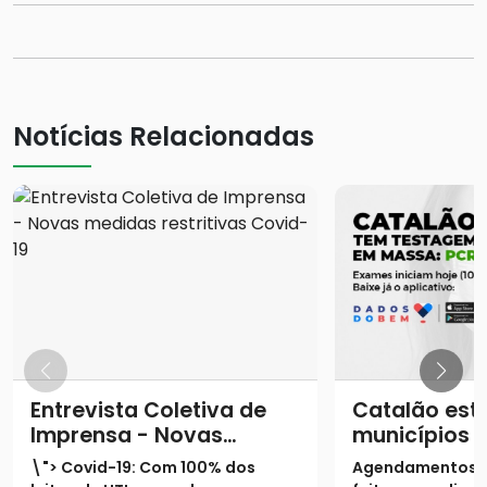
Notícias Relacionadas
Entrevista Coletiva de
Catalão está
Imprensa - Novas
municípios 
medidas restritivas
terão testa
\"> Covid-19: Com 100% dos
Agendamentos 
Covid-19
massa por m