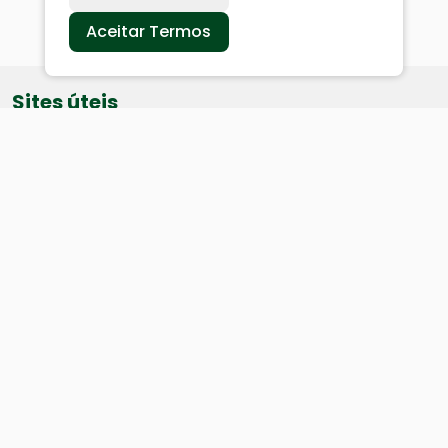
Aceitar Termos
Sites úteis
Equatorial
SAE
Câmara de Vereadores
Webmail
Baixe nosso aplicativo: