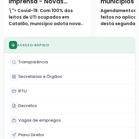
Imprensa - Novas
municípios 
medidas restritivas
terão testa
\"> Covid-19: Com 100% dos
Agendamentos 
Covid-19
massa por m
leitos de UTI ocupados em
feitos no aplicat
Catalão, município adota novas
desta segunda-fe
medidas restritivas na cidadeA
Exames terão iní
exemplo do que vive o mundo e a
semana, dia 17 
maior parte dos estados
duas UBS’s na ci
ACESSO RÁPIDO
brasileiros, cresce
Divulgação dos r
aceleradamente também em
a cargo da Fioc
Transparência
Goias, o número de casos co
feito ho
Secretarias e Órgãos
IPTU
Decretos
Vagas de empregos
Plano Diretor