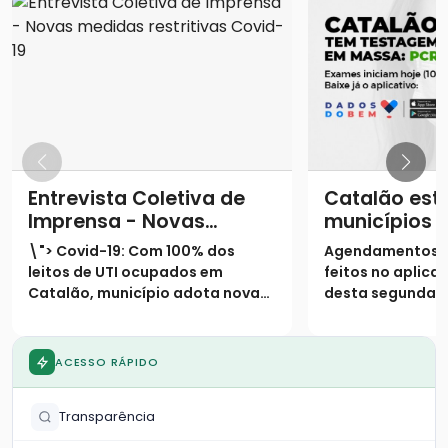
Entrevista Coletiva de
Catalão está
Imprensa - Novas
municípios 
medidas restritivas
terão testa
\"> Covid-19: Com 100% dos
Agendamentos 
Covid-19
massa por m
leitos de UTI ocupados em
feitos no aplicat
Catalão, município adota novas
desta segunda-fe
medidas restritivas na cidadeA
Exames terão iní
exemplo do que vive o mundo e a
semana, dia 17 
maior parte dos estados
duas UBS’s na ci
ACESSO RÁPIDO
brasileiros, cresce
Divulgação dos r
aceleradamente também em
a cargo da Fioc
Transparência
Goias, o número de casos co
feito ho