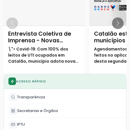
Entrevista Coletiva de
Catalão está
Imprensa - Novas
municípios 
medidas restritivas
terão testa
\"> Covid-19: Com 100% dos
Agendamentos 
Covid-19
massa por m
leitos de UTI ocupados em
feitos no aplicat
Catalão, município adota novas
desta segunda-fe
medidas restritivas na cidadeA
Exames terão iní
exemplo do que vive o mundo e a
semana, dia 17 
maior parte dos estados
duas UBS’s na ci
ACESSO RÁPIDO
brasileiros, cresce
Divulgação dos r
aceleradamente também em
a cargo da Fioc
Transparência
Goias, o número de casos co
feito ho
Secretarias e Órgãos
IPTU