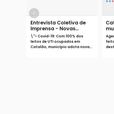
Entrevista Coletiva de
Cat
Imprensa - Novas
mu
medidas restritivas
te
\"> Covid-19: Com 100% dos
Age
Covid-19
ma
leitos de UTI ocupados em
feit
Catalão, município adota novas
dest
medidas restritivas na cidadeA
Exam
exemplo do que vive o mundo e a
sema
maior parte dos estados
duas
brasileiros, cresce
Divu
aceleradamente também em
a ca
Goias, o número de casos co
feit