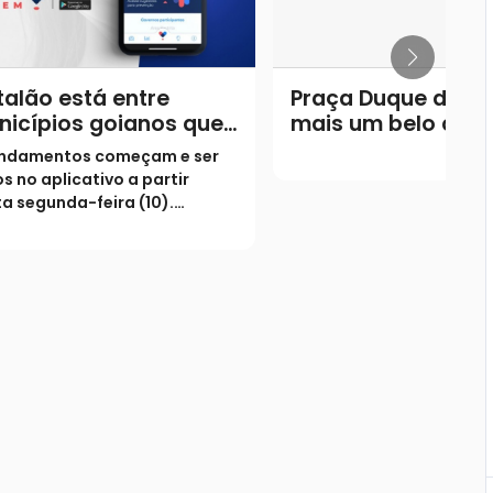
alão está entre
Praça Duque de Ca
nicípios goianos que
mais um belo cart
rão testagem em
postal da cidade 
ndamentos começam e ser
ssa por meio do PCR
Catalão.
os no aplicativo a partir
a segunda-feira (10).
es terão início na próxima
na, dia 17 de agosto, em
 UBS’s na cidade.
lgação dos resultados ficará
rgo da Fiocruz.Começa a ser
o ho