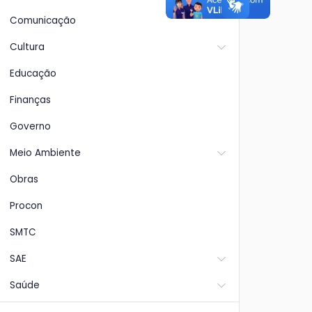
Comunicação
Cultura
xias:
Estação de Tratamento
A p
Educação
ão
de Esgoto - ETE
vem
de
praticamente concluída.
de 
Finanças
cor
Governo
Meio Ambiente
Obras
Procon
SMTC
SAE
Saúde