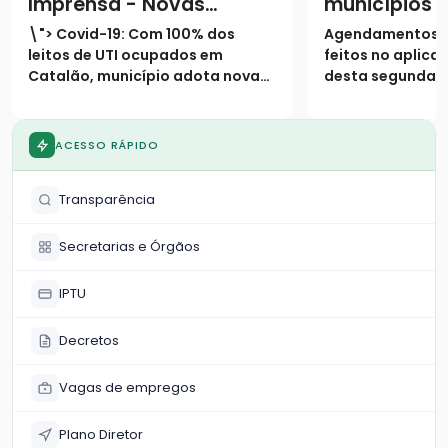
Imprensa - Novas
municípios 
medidas restritivas
terão testa
\"> Covid-19: Com 100% dos
Agendamentos 
Covid-19
massa por m
leitos de UTI ocupados em
feitos no aplicat
Catalão, município adota novas
desta segunda-fe
medidas restritivas na cidadeA
Exames terão iní
exemplo do que vive o mundo e a
semana, dia 17 
maior parte dos estados
duas UBS’s na ci
ACESSO RÁPIDO
brasileiros, cresce
Divulgação dos r
aceleradamente também em
a cargo da Fioc
Transparência
Goias, o número de casos co
feito ho
Secretarias e Órgãos
IPTU
Decretos
Vagas de empregos
Plano Diretor