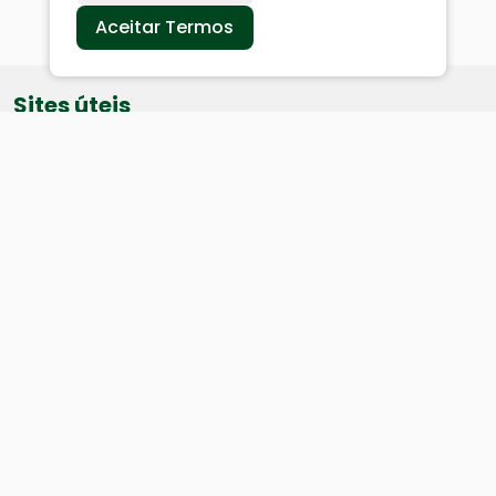
Aceitar Termos
Sites úteis
Equatorial
SAE
Câmara de Vereadores
Webmail
Baixe nosso aplicativo:
Cidade