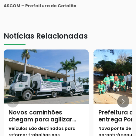
ASCOM – Prefeitura de Catalão
Notícias Relacionadas
Novos caminhões
Prefeitura d
chegam para agilizar
entrega Pon
obras e manutenção na
Ribeirão Vá
Veículos são destinados para
Nova ponte de c
cidade
reforçar trabalhos nas
garantirá segur