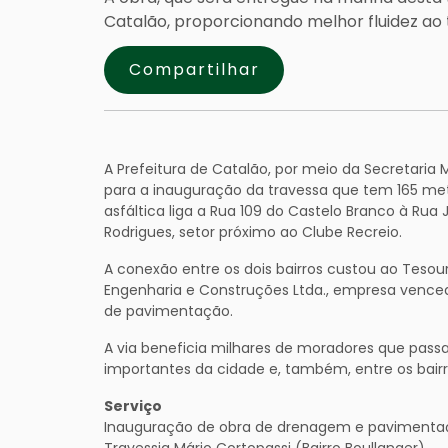
Catalão, proporcionando melhor fluidez ao t
Compartilhar
A Prefeitura de Catalão, por meio da Secretaria
para a inauguração da travessa que tem 165 me
asfáltica liga a Rua 109 do Castelo Branco à Rua
Rodrigues, setor próximo ao Clube Recreio.
A conexão entre os dois bairros custou ao Tesou
Engenharia e Construções Ltda., empresa vencedo
de pavimentação.
A via beneficia milhares de moradores que pas
importantes da cidade e, também, entre os bair
Serviço
Inauguração de obra de drenagem e pavimentaç
Travessia Mário Cortopassi (Bairro Boullanger)