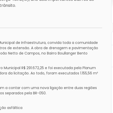
rânsito.
 Municipal de Infraestrutura, convida toda a comunidade
tros de extensão. A obra de drenagem e pavimentação
 João Netto de Campos, no Bairro Boullanger Bento
ro Municipal R$ 291.672,25 e foi executada pela Planum
ra da licitação. Ao todo, foram executados 1.155,56 m²
sam a contar com uma nova ligação entre duas regiões
ros separados pela BR-050.
ão asfáltica