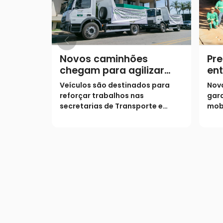
Novos caminhões
Pre
chegam para agilizar
ent
obras e manutenção na
Rib
Veículos são destinados para
Nov
cidade
reforçar trabalhos nas
gara
secretarias de Transporte e
mob
Infraestrutura e de Agricultura
reg