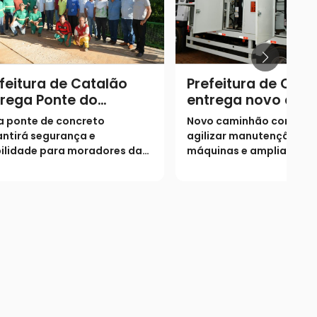
feitura de Catalão
Prefeitura de Cata
rega Ponte do
entrega novo cam
eirão Várzea Grande
comboio
a ponte de concreto
Novo caminhão comboio
ntirá segurança e
agilizar manutenção de
ilidade para moradores da
máquinas e ampliar
ião do Morro Agudo
produtividade da frota 