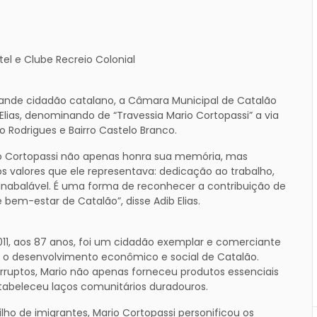
el e Clube Recreio Colonial
ande cidadão catalano, a Câmara Municipal de Catalão
 Elias, denominando de “Travessia Mario Cortopassi” a via
o Rodrigues e Bairro Castelo Branco.
Cortopassi não apenas honra sua memória, mas
alores que ele representava: dedicação ao trabalho,
abalável. É uma forma de reconhecer a contribuição de
bem-estar de Catalão”, disse Adib Elias.
011, aos 87 anos, foi um cidadão exemplar e comerciante
a o desenvolvimento econômico e social de Catalão.
nterruptos, Mario não apenas forneceu produtos essenciais
abeleceu laços comunitários duradouros.
lho de imigrantes, Mario Cortopassi personificou os