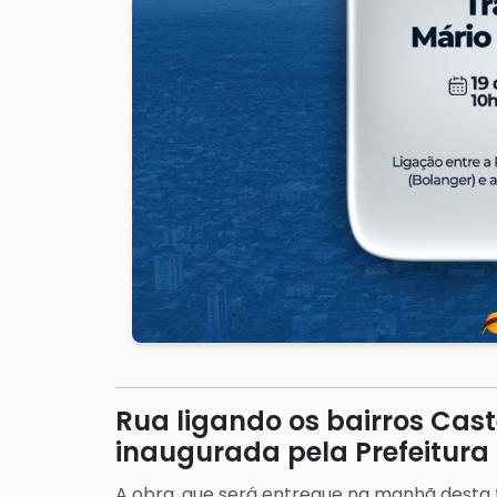
Rua ligando os bairros Cast
inaugurada pela Prefeitura
A obra, que será entregue na manhã desta t