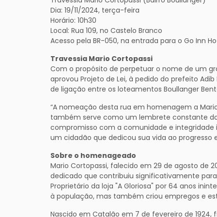
Dia: 19/11/2024, terça-feira
Horário: 10h30
Local: Rua 109, no Castelo Branco
Acesso pela BR-050, na entrada para o Go Inn Hot
Travessia Mario Cortopassi
Com o propósito de perpetuar o nome de um gr
aprovou Projeto de Lei, à pedido do prefeito Adib
de ligação entre os loteamentos Boullanger Bent
“A nomeação desta rua em homenagem a Mario 
também serve como um lembrete constante dos v
compromisso com a comunidade e integridade in
um cidadão que dedicou sua vida ao progresso e 
Sobre o homenageado
Mario Cortopassi, falecido em 29 de agosto de 2
dedicado que contribuiu significativamente par
Proprietário da loja "A Gloriosa" por 64 anos ini
à população, mas também criou empregos e est
Nascido em Catalão em 7 de fevereiro de 1924, fi