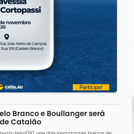
elo Branco e Boullanger será
 de Catalão
erça-feira(19), une dois importantes bairros de