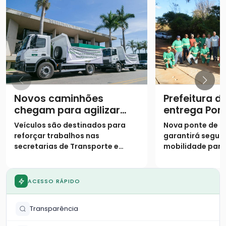
Novos caminhões
Prefeitura d
chegam para agilizar
entrega Pon
obras e manutenção na
Ribeirão Vá
Veículos são destinados para
Nova ponte de c
cidade
reforçar trabalhos nas
garantirá segur
secretarias de Transporte e
mobilidade par
Infraestrutura e de Agricultura
região do Morro
ACESSO RÁPIDO
Transparência