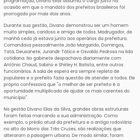
programação, Divano Elias assumiu o cargo justo na
ocasião em que o mandato dos prefeitos brasileiros foi
prorrogado por mais dois anos.
Durante sua gestão, Divano demonstrou ser um homem
muito simples, caridoso e amigo de todos. Madrugador, de
manhã cedo já estava junto aos operários da prefeitura.
Comandava pessoalmente João Margarido, Domingos,
Tatá, Deusanete, Jurandir Tático e Osvaldo Pedrosa na lida
cotidiana. No gabinete despachava diariamente com
Antônio Chaud, Sabino e Shirley H. Batista, entre outros
funcionários. A sala de espera era sempre repleta de
populares e o prefeito fazia questão de atender a todos. Ele
próprio confessava que "o melhor de ser prefeito é a
oportunidade multiplicada de ajudar os mais carentes do
município".
Na gestão Divano Elias da Silva, grandes obras estruturais
foram feitas marcando a sua administração. Como
exemplo, o prédio atual da prefeitura e a antiga rodoviária
no alto do Morro das Três Cruzes, são realizações que
alteraram a paisagem urbana. De modo similar, foram