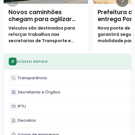
Novos caminhões
Prefeitura d
chegam para agilizar
entrega Pon
obras e manutenção na
Ribeirão Vá
Veículos são destinados para
Nova ponte de c
cidade
reforçar trabalhos nas
garantirá segur
secretarias de Transporte e
mobilidade par
Infraestrutura e de Agricultura
região do Morro
ACESSO RÁPIDO
Transparência
Secretarias e Órgãos
IPTU
Decretos
Vagas de empregos