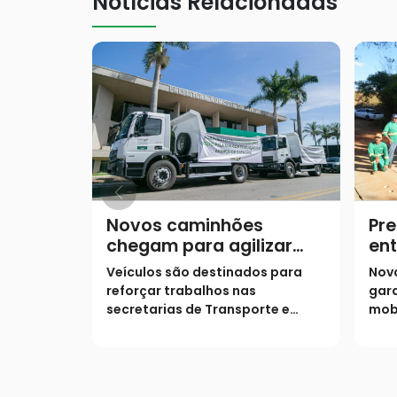
Notícias Relacionadas
Novos caminhões
Pre
chegam para agilizar
ent
obras e manutenção na
Rib
Veículos são destinados para
Nov
cidade
reforçar trabalhos nas
gara
secretarias de Transporte e
mob
Infraestrutura e de Agricultura
reg