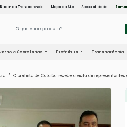
Radar da Transparência
Mapa do Site
Acessibilidade
Taman
verno e Secretarias
Prefeitura
Transparência
ura
/
O prefeito de Catalão recebe a visita de representantes