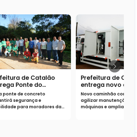
feitura de Catalão
Prefeitura de Cata
rega Ponte do
entrega novo cam
eirão Várzea Grande
comboio
a ponte de concreto
Novo caminhão comboio
ntirá segurança e
agilizar manutenção de
ilidade para moradores da
máquinas e ampliar
ião do Morro Agudo
produtividade da frota 