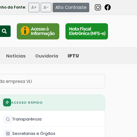
A+
A-
Alto Contraste
ho da Fonte:
Notícias
Ouvidoria
IPTU
 da empresa VLI
ACESSO RÁPIDO
Transparência
Secretarias e Órgãos