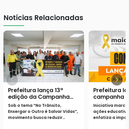
Notícias Relacionadas
Prefeitura lança 13ª
Prefeitura l
edição da Campanha
campanha "
Maio Amarelo com foco
Amarelo" co
Sob o tema “No Trânsito,
Iniciativa marca 
na empatia no trânsito
conscientiz
Enxergar o Outro é Salvar Vidas”,
ações educativa
preservação
movimento busca reduzir
enfatiza a impo
trânsito
sinistros e conscientizar
empatia nas via