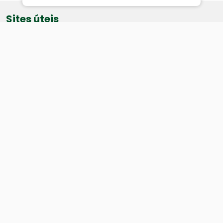
Sites úteis
Equatorial
SAE
Câmara de Vereadores
Webmail
Baixe nosso aplicativo:
Cidade
História