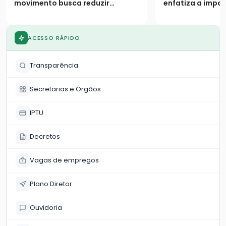
preservação
movimento busca reduzir
enfatiza a impo
trânsito
sinistros e conscientizar
empatia nas via
população sobre o crescimento
da frota local
ACESSO RÁPIDO
Transparência
Secretarias e Órgãos
IPTU
Decretos
Vagas de empregos
Plano Diretor
Ouvidoria