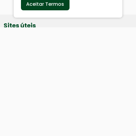
Aceitar Termos
Sites úteis
Equatorial
SAE
Câmara de Vereadores
Webmail
Baixe nosso aplicativo:
Cidade