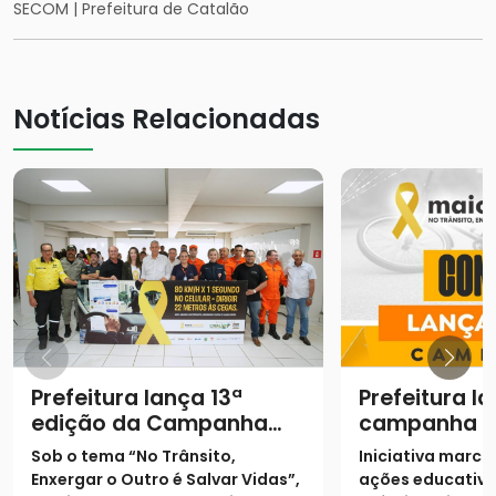
SECOM | Prefeitura de Catalão
Notícias Relacionadas
Prefeitura lança 13ª
Prefeitura l
edição da Campanha
campanha "
Maio Amarelo com foco
Amarelo" co
Sob o tema “No Trânsito,
Iniciativa marca 
na empatia no trânsito
conscientiz
Enxergar o Outro é Salvar Vidas”,
ações educativa