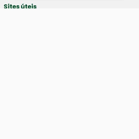
Sites úteis
Equatorial
SAE
Câmara de Vereadores
Webmail
Baixe nosso aplicativo:
Cidade
História
Dados geográficos