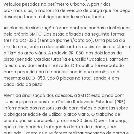
veículos pesados no perímetro urbano. A partir dos
próximos dias, o motorista de veículo de carga que for pego
desrespeitando a obrigatoriedade será autuado.
As placas de sinalização foram confeccionadas e instaladas
pela própria SMTC. Elas estão afixadas da seguinte forma:
três na GO-330 (sentido Ipameri/Catalão). Uma placa a 3
km do arco, outra a dois quilômetros de distância e a última
a 1 km do arco viário. A rodovia BR-050, nos dois lados da
pista (sentido Catalão/Brasília e Brasília/Catalão), também
já está devidamente sinalizada. O trabalho foi executado
numa parceria com a concessionária que administra a
mesma: a ECO-050. São 8 placas no total, sendo 4 em
cada lado da pista.
Além da sinalização dos acessos, a SMTC está ainda com
suas equipes no posto da Polícia Rodoviária Estadual (PRE)
informando aos motoristas de caminhões e carretas sobre
a obrigatoriedade de utilizar o arco viário. O trabalho de
orientação se dará pelos próximos 30 dias. Quem for pego,
após esse período, trafegando dentro da cidade, será
autuado. Exceto os que forem realizar operação de carga e