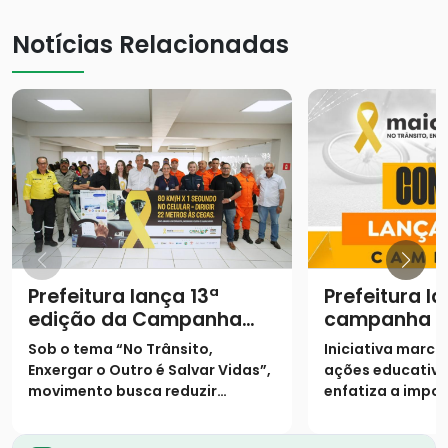
Notícias Relacionadas
Prefeitura lança 13ª
Prefeitura l
edição da Campanha
campanha "
Maio Amarelo com foco
Amarelo" co
Sob o tema “No Trânsito,
Iniciativa marca 
na empatia no trânsito
conscientiz
Enxergar o Outro é Salvar Vidas”,
ações educativa
preservação
movimento busca reduzir
enfatiza a impo
trânsito
sinistros e conscientizar
empatia nas via
população sobre o crescimento