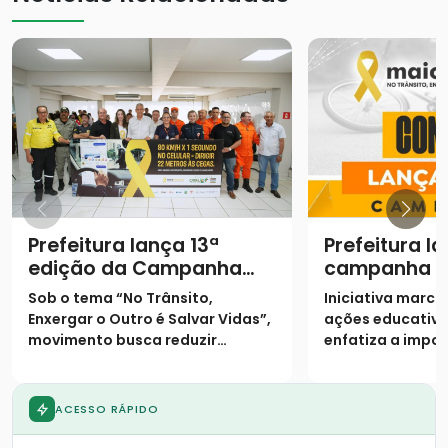
Prefeitura lança 13ª
Prefeitura l
edição da Campanha
campanha "
Maio Amarelo com foco
Amarelo" co
Sob o tema “No Trânsito,
Iniciativa marca 
na empatia no trânsito
conscientiz
Enxergar o Outro é Salvar Vidas”,
ações educativa
preservação
movimento busca reduzir
enfatiza a impo
trânsito
sinistros e conscientizar
empatia nas via
população sobre o crescimento
da frota local
ACESSO RÁPIDO