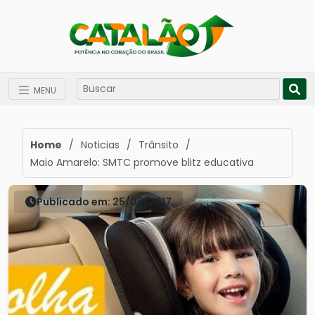
MENU
Home
/
Noticias
/
Trânsito
/
Maio Amarelo: SMTC promove blitz educativa
Publicado em: 25/05/2017