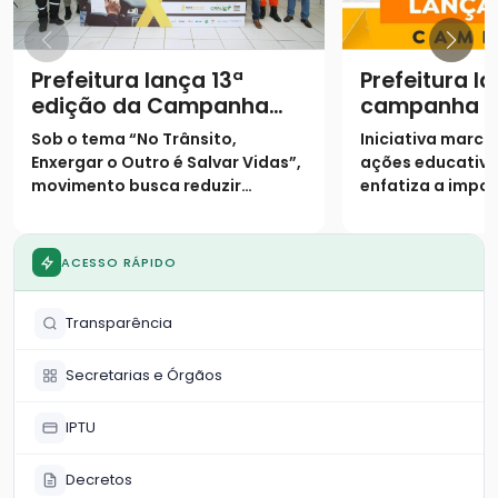
Prefeitura lança 13ª
Prefeitura l
edição da Campanha
campanha "
Maio Amarelo com foco
Amarelo" co
Sob o tema “No Trânsito,
Iniciativa marca 
na empatia no trânsito
conscientiz
Enxergar o Outro é Salvar Vidas”,
ações educativa
preservação
movimento busca reduzir
enfatiza a impo
trânsito
sinistros e conscientizar
empatia nas via
população sobre o crescimento
da frota local
ACESSO RÁPIDO
Transparência
Secretarias e Órgãos
IPTU
Decretos