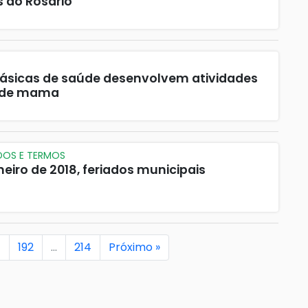
s do Rosário
básicas de saúde desenvolvem atividades
r de mama
ADOS E TERMOS
neiro de 2018, feriados municipais
1
192
…
214
Próximo »