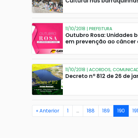
Cultural nas barraquinha
11/10/2018 | PREFEITURA
Outubro Rosa: Unidades 
em prevenção ao cânce
11/10/2018 | ACORDOS, COMUNIC
Decreto nº 812 de 26 de ja
« Anterior
1
…
188
189
190
19