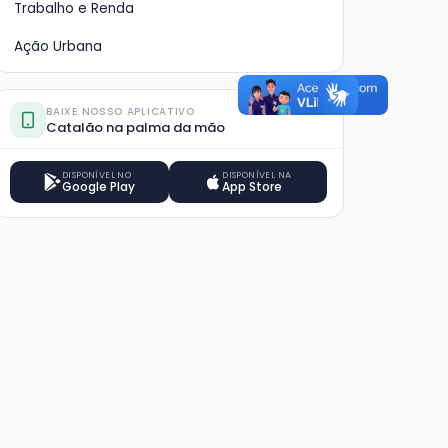
Trabalho e Renda
Ação Urbana
BAIXE NOSSO APLICATIVO
Catalão na palma da mão
DISPONÍVEL NO
DISPONÍVEL NA
Google Play
App Store