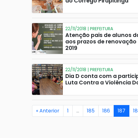
do Córrego Pirapitinga
22/11/2018 | PREFEITURA
Atenção pais de alunos d
aos prazos de renovação 
2019
22/11/2018 | PREFEITURA
Dia D conta com a partic
Luta Contra a Violência 
« Anterior
1
…
185
186
187
1