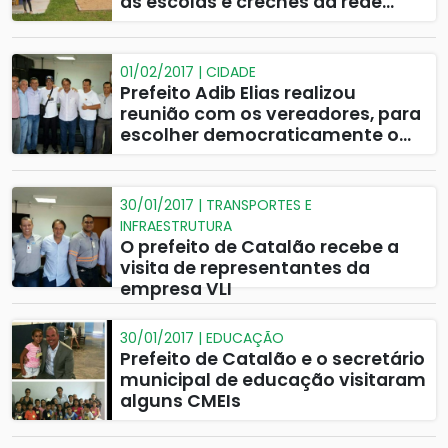
as escolas e creches da rede
pública municipal.
01/02/2017 | CIDADE
Prefeito Adib Elias realizou
reunião com os vereadores, para
escolher democraticamente o
líder do PMDB e da situação na
Câmara Municipal de
Vereadores.
30/01/2017 | TRANSPORTES E
INFRAESTRUTURA
O prefeito de Catalão recebe a
visita de representantes da
empresa VLI
30/01/2017 | EDUCAÇÃO
Prefeito de Catalão e o secretário
municipal de educação visitaram
alguns CMEIs