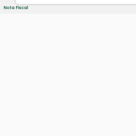
Nota Fiscal
Serviços online
Comunicados e Termos
Debitos Imóveis
Ouvidoria
Portal da Transparência
Resp. Fiscal
Licitação
Leis
Receitas
Despesas
Decretos