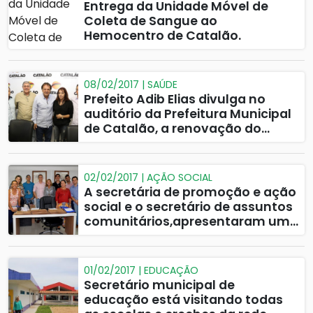
Entrega da Unidade Móvel de
Coleta de Sangue ao
Hemocentro de Catalão.
08/02/2017 | SAÚDE
Prefeito Adib Elias divulga no
auditório da Prefeitura Municipal
de Catalão, a renovação do
convênio entre o município e a
Santa Casa de Misericórdia.
02/02/2017 | AÇÃO SOCIAL
A secretária de promoção e ação
social e o secretário de assuntos
comunitários,apresentaram uma
coletiva de imprensa, equipe de
trabalho e também um balanço
dos primeiros 30 dias à frente das
01/02/2017 | EDUCAÇÃO
instituições.
Secretário municipal de
educação está visitando todas