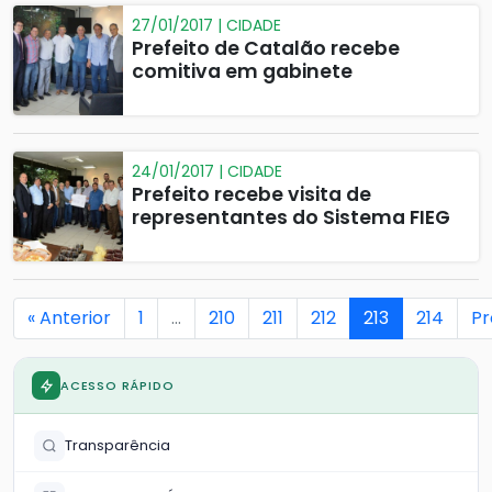
27/01/2017 | CIDADE
Prefeito de Catalão recebe
comitiva em gabinete
24/01/2017 | CIDADE
Prefeito recebe visita de
representantes do Sistema FIEG
« Anterior
1
…
210
211
212
213
214
Pr
ACESSO RÁPIDO
Transparência