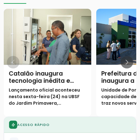
Catalão inaugura
Prefeitura d
tecnologia inédita e
inaugura a 
assume posição de
Unidade Bás
Lançamento oficial aconteceu
Unidade de Porte
destaque na saúde
Saúde da Fa
nesta sexta-feira (24) na UBSF
capacidade de 
digital no SUS
Fayad Camp
do Jardim Primavera,
traz novos servi
população
consolidando o município como
especializados 
o primeiro do país a receber o
Primavera e reg
projeto de triagem digital
ACESSO RÁPIDO